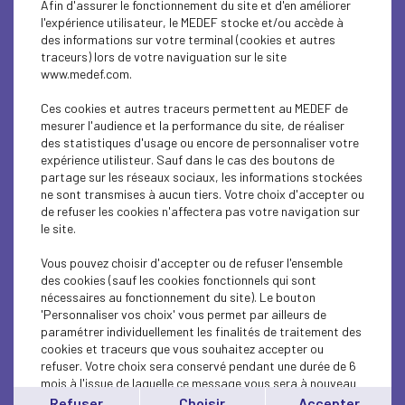
Afin d'assurer le fonctionnement du site et d'en améliorer
SUSTAINABLE DEVELOPMENT
l'expérience utilisateur, le MEDEF stocke et/ou accède à
des informations sur votre terminal (cookies et autres
SUSTAINABLE DEVELOPMENT
traceurs) lors de votre naviguation sur le site
www.medef.com.
INTERNATIONAL - EUROPE
Ces cookies et autres traceurs permettent au MEDEF de
INTERNATIONAL - EUROPE
mesurer l'audience et la performance du site, de réaliser
des statistiques d'usage ou encore de personnaliser votre
expérience utilisteur. Sauf dans le cas des boutons de
SUSTAINABLE DEVELOPMENT
partage sur les réseaux sociaux, les informations stockées
ne sont transmises à aucun tiers. Votre choix d'accepter ou
SOCIAL
de refuser les cookies n'affectera pas votre navigation sur
le site.
ECONOMY
Vous pouvez choisir d'accepter ou de refuser l'ensemble
INTERNATIONAL - EUROPE
des cookies (sauf les cookies fonctionnels qui sont
nécessaires au fonctionnement du site). Le bouton
'Personnaliser vos choix' vous permet par ailleurs de
INTERNATIONAL - EUROPE
paramétrer individuellement les finalités de traitement des
cookies et traceurs que vous souhaitez accepter ou
SUSTAINABLE DEVELOPMENT
refuser. Votre choix sera conservé pendant une durée de 6
mois à l'issue de laquelle ce message vous sera à nouveau
ECONOMY
affiché..
Refuser
Choisir
Accepter