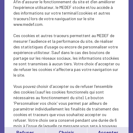
Afin d'assurer le fonctionnement du site et d'en améliorer
SUSTAINABLE DEVELOPMENT
l'expérience utilisateur, le MEDEF stocke et/ou accède à
des informations sur votre terminal (cookies et autres
SUSTAINABLE DEVELOPMENT
traceurs) lors de votre naviguation sur le site
www.medef.com.
INTERNATIONAL - EUROPE
Ces cookies et autres traceurs permettent au MEDEF de
INTERNATIONAL - EUROPE
mesurer l'audience et la performance du site, de réaliser
des statistiques d'usage ou encore de personnaliser votre
expérience utilisteur. Sauf dans le cas des boutons de
SUSTAINABLE DEVELOPMENT
partage sur les réseaux sociaux, les informations stockées
ne sont transmises à aucun tiers. Votre choix d'accepter ou
SOCIAL
de refuser les cookies n'affectera pas votre navigation sur
le site.
ECONOMY
Vous pouvez choisir d'accepter ou de refuser l'ensemble
INTERNATIONAL - EUROPE
des cookies (sauf les cookies fonctionnels qui sont
nécessaires au fonctionnement du site). Le bouton
'Personnaliser vos choix' vous permet par ailleurs de
INTERNATIONAL - EUROPE
paramétrer individuellement les finalités de traitement des
cookies et traceurs que vous souhaitez accepter ou
SUSTAINABLE DEVELOPMENT
refuser. Votre choix sera conservé pendant une durée de 6
mois à l'issue de laquelle ce message vous sera à nouveau
ECONOMY
affiché..
Refuser
Choisir
Accepter