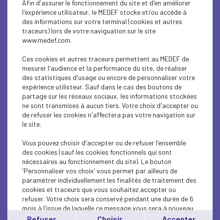
Afin d'assurer le fonctionnement du site et d'en améliorer
SUSTAINABLE DEVELOPMENT
l'expérience utilisateur, le MEDEF stocke et/ou accède à
des informations sur votre terminal (cookies et autres
SUSTAINABLE DEVELOPMENT
traceurs) lors de votre naviguation sur le site
www.medef.com.
INTERNATIONAL - EUROPE
Ces cookies et autres traceurs permettent au MEDEF de
INTERNATIONAL - EUROPE
mesurer l'audience et la performance du site, de réaliser
des statistiques d'usage ou encore de personnaliser votre
expérience utilisteur. Sauf dans le cas des boutons de
SUSTAINABLE DEVELOPMENT
partage sur les réseaux sociaux, les informations stockées
ne sont transmises à aucun tiers. Votre choix d'accepter ou
SOCIAL
de refuser les cookies n'affectera pas votre navigation sur
le site.
ECONOMY
Vous pouvez choisir d'accepter ou de refuser l'ensemble
INTERNATIONAL - EUROPE
des cookies (sauf les cookies fonctionnels qui sont
nécessaires au fonctionnement du site). Le bouton
'Personnaliser vos choix' vous permet par ailleurs de
INTERNATIONAL - EUROPE
paramétrer individuellement les finalités de traitement des
cookies et traceurs que vous souhaitez accepter ou
SUSTAINABLE DEVELOPMENT
refuser. Votre choix sera conservé pendant une durée de 6
mois à l'issue de laquelle ce message vous sera à nouveau
ECONOMY
affiché..
Refuser
Choisir
Accepter