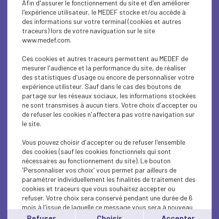
Afin d'assurer le fonctionnement du site et d'en améliorer
SUSTAINABLE DEVELOPMENT
l'expérience utilisateur, le MEDEF stocke et/ou accède à
des informations sur votre terminal (cookies et autres
SUSTAINABLE DEVELOPMENT
traceurs) lors de votre naviguation sur le site
www.medef.com.
INTERNATIONAL - EUROPE
Ces cookies et autres traceurs permettent au MEDEF de
INTERNATIONAL - EUROPE
mesurer l'audience et la performance du site, de réaliser
des statistiques d'usage ou encore de personnaliser votre
expérience utilisteur. Sauf dans le cas des boutons de
SUSTAINABLE DEVELOPMENT
partage sur les réseaux sociaux, les informations stockées
ne sont transmises à aucun tiers. Votre choix d'accepter ou
SOCIAL
de refuser les cookies n'affectera pas votre navigation sur
le site.
ECONOMY
Vous pouvez choisir d'accepter ou de refuser l'ensemble
INTERNATIONAL - EUROPE
des cookies (sauf les cookies fonctionnels qui sont
nécessaires au fonctionnement du site). Le bouton
'Personnaliser vos choix' vous permet par ailleurs de
INTERNATIONAL - EUROPE
paramétrer individuellement les finalités de traitement des
cookies et traceurs que vous souhaitez accepter ou
SUSTAINABLE DEVELOPMENT
refuser. Votre choix sera conservé pendant une durée de 6
mois à l'issue de laquelle ce message vous sera à nouveau
ECONOMY
affiché..
Refuser
Choisir
Accepter