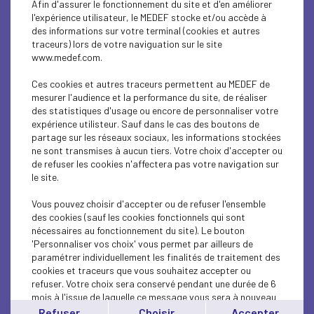
Afin d'assurer le fonctionnement du site et d'en améliorer
SUSTAINABLE DEVELOPMENT
l'expérience utilisateur, le MEDEF stocke et/ou accède à
des informations sur votre terminal (cookies et autres
SUSTAINABLE DEVELOPMENT
traceurs) lors de votre naviguation sur le site
www.medef.com.
INTERNATIONAL - EUROPE
Ces cookies et autres traceurs permettent au MEDEF de
INTERNATIONAL - EUROPE
mesurer l'audience et la performance du site, de réaliser
des statistiques d'usage ou encore de personnaliser votre
expérience utilisteur. Sauf dans le cas des boutons de
SUSTAINABLE DEVELOPMENT
partage sur les réseaux sociaux, les informations stockées
ne sont transmises à aucun tiers. Votre choix d'accepter ou
SOCIAL
de refuser les cookies n'affectera pas votre navigation sur
le site.
ECONOMY
Vous pouvez choisir d'accepter ou de refuser l'ensemble
INTERNATIONAL - EUROPE
des cookies (sauf les cookies fonctionnels qui sont
nécessaires au fonctionnement du site). Le bouton
'Personnaliser vos choix' vous permet par ailleurs de
INTERNATIONAL - EUROPE
paramétrer individuellement les finalités de traitement des
cookies et traceurs que vous souhaitez accepter ou
SUSTAINABLE DEVELOPMENT
refuser. Votre choix sera conservé pendant une durée de 6
mois à l'issue de laquelle ce message vous sera à nouveau
ECONOMY
affiché..
Refuser
Choisir
Accepter