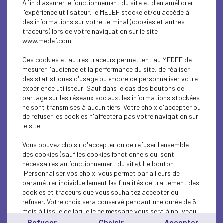
Afin d'assurer le fonctionnement du site et d'en améliorer
SUSTAINABLE DEVELOPMENT
l'expérience utilisateur, le MEDEF stocke et/ou accède à
des informations sur votre terminal (cookies et autres
SUSTAINABLE DEVELOPMENT
traceurs) lors de votre naviguation sur le site
www.medef.com.
INTERNATIONAL - EUROPE
Ces cookies et autres traceurs permettent au MEDEF de
INTERNATIONAL - EUROPE
mesurer l'audience et la performance du site, de réaliser
des statistiques d'usage ou encore de personnaliser votre
expérience utilisteur. Sauf dans le cas des boutons de
SUSTAINABLE DEVELOPMENT
partage sur les réseaux sociaux, les informations stockées
ne sont transmises à aucun tiers. Votre choix d'accepter ou
SOCIAL
de refuser les cookies n'affectera pas votre navigation sur
le site.
ECONOMY
Vous pouvez choisir d'accepter ou de refuser l'ensemble
INTERNATIONAL - EUROPE
des cookies (sauf les cookies fonctionnels qui sont
nécessaires au fonctionnement du site). Le bouton
'Personnaliser vos choix' vous permet par ailleurs de
INTERNATIONAL - EUROPE
paramétrer individuellement les finalités de traitement des
cookies et traceurs que vous souhaitez accepter ou
SUSTAINABLE DEVELOPMENT
refuser. Votre choix sera conservé pendant une durée de 6
mois à l'issue de laquelle ce message vous sera à nouveau
ECONOMY
affiché..
Refuser
Choisir
Accepter