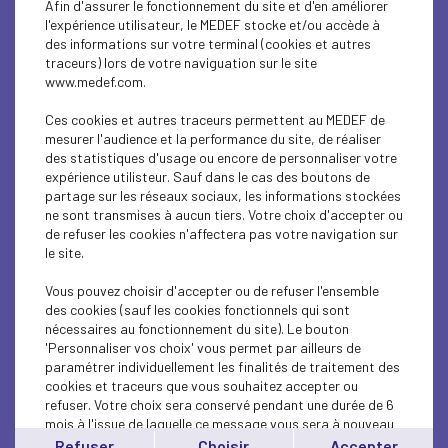
Afin d'assurer le fonctionnement du site et d'en améliorer
SUSTAINABLE DEVELOPMENT
l'expérience utilisateur, le MEDEF stocke et/ou accède à
des informations sur votre terminal (cookies et autres
SUSTAINABLE DEVELOPMENT
traceurs) lors de votre naviguation sur le site
www.medef.com.
INTERNATIONAL - EUROPE
Ces cookies et autres traceurs permettent au MEDEF de
INTERNATIONAL - EUROPE
mesurer l'audience et la performance du site, de réaliser
des statistiques d'usage ou encore de personnaliser votre
expérience utilisteur. Sauf dans le cas des boutons de
SUSTAINABLE DEVELOPMENT
partage sur les réseaux sociaux, les informations stockées
ne sont transmises à aucun tiers. Votre choix d'accepter ou
SOCIAL
de refuser les cookies n'affectera pas votre navigation sur
le site.
ECONOMY
Vous pouvez choisir d'accepter ou de refuser l'ensemble
INTERNATIONAL - EUROPE
des cookies (sauf les cookies fonctionnels qui sont
nécessaires au fonctionnement du site). Le bouton
'Personnaliser vos choix' vous permet par ailleurs de
INTERNATIONAL - EUROPE
paramétrer individuellement les finalités de traitement des
cookies et traceurs que vous souhaitez accepter ou
SUSTAINABLE DEVELOPMENT
refuser. Votre choix sera conservé pendant une durée de 6
mois à l'issue de laquelle ce message vous sera à nouveau
ECONOMY
affiché..
Refuser
Choisir
Accepter