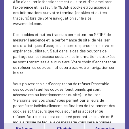
Afin d'assurer le fonctionnement du site et d'en améliorer
SUSTAINABLE DEVELOPMENT
l'expérience utilisateur, le MEDEF stocke et/ou accède à
des informations sur votre terminal (cookies et autres
SUSTAINABLE DEVELOPMENT
traceurs) lors de votre naviguation sur le site
www.medef.com.
INTERNATIONAL - EUROPE
Ces cookies et autres traceurs permettent au MEDEF de
INTERNATIONAL - EUROPE
mesurer l'audience et la performance du site, de réaliser
des statistiques d'usage ou encore de personnaliser votre
expérience utilisteur. Sauf dans le cas des boutons de
SUSTAINABLE DEVELOPMENT
partage sur les réseaux sociaux, les informations stockées
ne sont transmises à aucun tiers. Votre choix d'accepter ou
SOCIAL
de refuser les cookies n'affectera pas votre navigation sur
le site.
ECONOMY
Vous pouvez choisir d'accepter ou de refuser l'ensemble
INTERNATIONAL - EUROPE
des cookies (sauf les cookies fonctionnels qui sont
nécessaires au fonctionnement du site). Le bouton
'Personnaliser vos choix' vous permet par ailleurs de
INTERNATIONAL - EUROPE
paramétrer individuellement les finalités de traitement des
cookies et traceurs que vous souhaitez accepter ou
SUSTAINABLE DEVELOPMENT
refuser. Votre choix sera conservé pendant une durée de 6
mois à l'issue de laquelle ce message vous sera à nouveau
ECONOMY
affiché..
Refuser
Choisir
Accepter