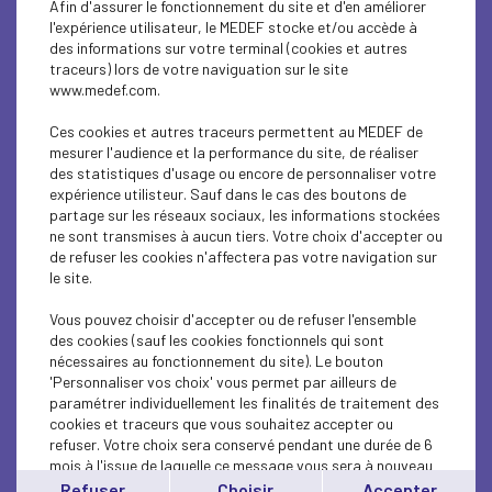
Afin d'assurer le fonctionnement du site et d'en améliorer
SUSTAINABLE DEVELOPMENT
l'expérience utilisateur, le MEDEF stocke et/ou accède à
des informations sur votre terminal (cookies et autres
SUSTAINABLE DEVELOPMENT
traceurs) lors de votre naviguation sur le site
www.medef.com.
INTERNATIONAL - EUROPE
Ces cookies et autres traceurs permettent au MEDEF de
INTERNATIONAL - EUROPE
mesurer l'audience et la performance du site, de réaliser
des statistiques d'usage ou encore de personnaliser votre
expérience utilisteur. Sauf dans le cas des boutons de
SUSTAINABLE DEVELOPMENT
partage sur les réseaux sociaux, les informations stockées
ne sont transmises à aucun tiers. Votre choix d'accepter ou
SOCIAL
de refuser les cookies n'affectera pas votre navigation sur
le site.
ECONOMY
Vous pouvez choisir d'accepter ou de refuser l'ensemble
INTERNATIONAL - EUROPE
des cookies (sauf les cookies fonctionnels qui sont
nécessaires au fonctionnement du site). Le bouton
'Personnaliser vos choix' vous permet par ailleurs de
INTERNATIONAL - EUROPE
paramétrer individuellement les finalités de traitement des
cookies et traceurs que vous souhaitez accepter ou
SUSTAINABLE DEVELOPMENT
refuser. Votre choix sera conservé pendant une durée de 6
mois à l'issue de laquelle ce message vous sera à nouveau
ECONOMY
affiché..
Refuser
Choisir
Accepter