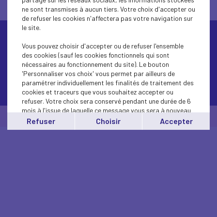
ne sont transmises à aucun tiers. Votre choix d'accepter ou
de refuser les cookies n'affectera pas votre navigation sur
le site.
Vous pouvez choisir d'accepter ou de refuser l'ensemble
des cookies (sauf les cookies fonctionnels qui sont
nécessaires au fonctionnement du site). Le bouton
'Personnaliser vos choix' vous permet par ailleurs de
paramétrer individuellement les finalités de traitement des
Contactez-nous
cookies et traceurs que vous souhaitez accepter ou
refuser. Votre choix sera conservé pendant une durée de 6
mois à l'issue de laquelle ce message vous sera à nouveau
© Medef Touraine 2026 -
Mentions légales
affiché..
Refuser
Choisir
Accepter
Vous pouvez modifier votre choix à tout moment en
cliquant sur le lien
'cookies'
en bas de page.