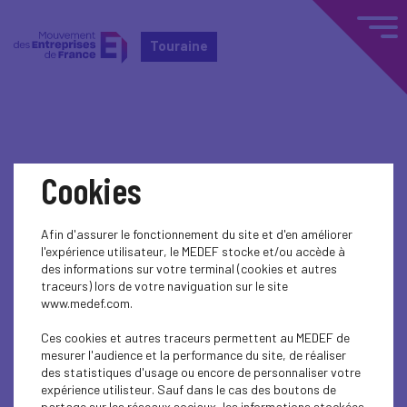
Touraine
Home
Actualités nationales
Cookies
Actualités nationales
Afin d'assurer le fonctionnement du site et d'en améliorer
l'expérience utilisateur, le MEDEF stocke et/ou accède à
DIGITAL
des informations sur votre terminal (cookies et autres
traceurs) lors de votre naviguation sur le site
La transformation numérique : une
www.medef.com.
opportunité pour réformer et...
Ces cookies et autres traceurs permettent au MEDEF de
PUBLIC AFFAIRS
mesurer l'audience et la performance du site, de réaliser
des statistiques d'usage ou encore de personnaliser votre
Réussir le défi de la réforme territoriale : les
expérience utilisteur. Sauf dans le cas des boutons de
partage sur les réseaux sociaux, les informations stockées