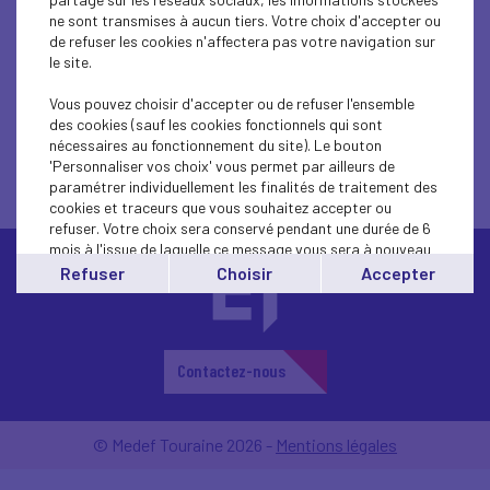
enjeux économiques
ne sont transmises à aucun tiers. Votre choix d'accepter ou
de refuser les cookies n'affectera pas votre navigation sur
le site.
Vous pouvez choisir d'accepter ou de refuser l'ensemble
des cookies (sauf les cookies fonctionnels qui sont
nécessaires au fonctionnement du site). Le bouton
'Personnaliser vos choix' vous permet par ailleurs de
paramétrer individuellement les finalités de traitement des
cookies et traceurs que vous souhaitez accepter ou
refuser. Votre choix sera conservé pendant une durée de 6
mois à l'issue de laquelle ce message vous sera à nouveau
affiché..
Refuser
Choisir
Accepter
Vous pouvez modifier votre choix à tout moment en
cliquant sur le lien
'cookies'
en bas de page.
Contactez-nous
© Medef Touraine 2026 -
Mentions légales