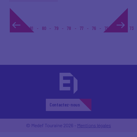
1...
81
80
79
78
77
76
75
74
73
Contactez-nous
© Medef Touraine 2026 -
Mentions légales