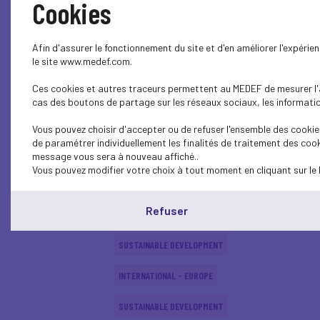
Cookies
ECONOMY
Afin d'assurer le fonctionnement du site et d'en améliorer l'expéri
SUSTAINABLE DEVELOPMENT
le site www.medef.com.
Ces cookies et autres traceurs permettent au MEDEF de mesurer l'au
SUSTAINABLE DEVELOPMENT
cas des boutons de partage sur les réseaux sociaux, les information
SUSTAINABLE DEVELOPMENT
Vous pouvez choisir d'accepter ou de refuser l'ensemble des cookies
de paramétrer individuellement les finalités de traitement des cook
SUSTAINABLE DEVELOPMENT
message vous sera à nouveau affiché..
Vous pouvez modifier votre choix à tout moment en cliquant sur le 
INTERNATIONAL - EUROPE
Refuser
SUSTAINABLE DEVELOPMENT
SUSTAINABLE DEVELOPMENT
INTERNATIONAL - EUROPE
SUSTAINABLE DEVELOPMENT