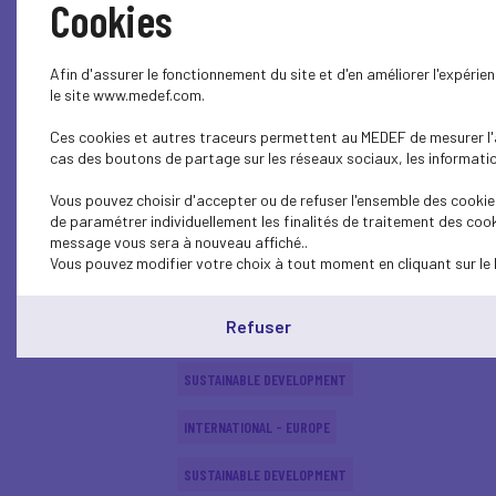
Cookies
ECONOMY
Afin d'assurer le fonctionnement du site et d'en améliorer l'expéri
SUSTAINABLE DEVELOPMENT
le site www.medef.com.
Ces cookies et autres traceurs permettent au MEDEF de mesurer l'au
SUSTAINABLE DEVELOPMENT
cas des boutons de partage sur les réseaux sociaux, les information
SUSTAINABLE DEVELOPMENT
Vous pouvez choisir d'accepter ou de refuser l'ensemble des cookies
de paramétrer individuellement les finalités de traitement des cook
SUSTAINABLE DEVELOPMENT
message vous sera à nouveau affiché..
Vous pouvez modifier votre choix à tout moment en cliquant sur le 
INTERNATIONAL - EUROPE
Refuser
SUSTAINABLE DEVELOPMENT
SUSTAINABLE DEVELOPMENT
INTERNATIONAL - EUROPE
SUSTAINABLE DEVELOPMENT