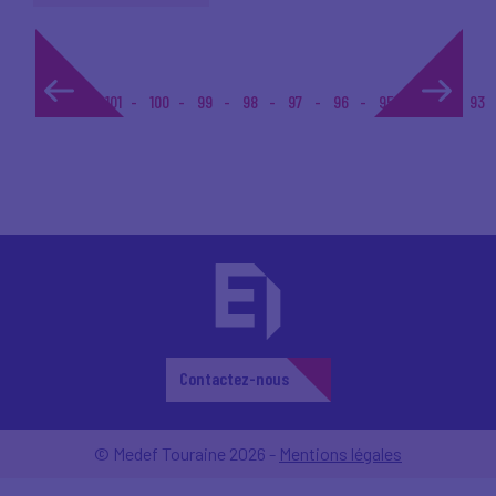
1...
101
100
99
98
97
96
95
94
93
Contactez-nous
© Medef Touraine 2026 -
Mentions légales