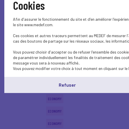
Cookies
ECONOMY
Afin d'assurer le fonctionnement du site et d'en améliorer l'expéri
ECONOMY
le site www.medef.com.
Ces cookies et autres traceurs permettent au MEDEF de mesurer l'au
ECONOMY
cas des boutons de partage sur les réseaux sociaux, les information
ECONOMY
Vous pouvez choisir d'accepter ou de refuser l'ensemble des cookies
de paramétrer individuellement les finalités de traitement des cook
ECONOMY
message vous sera à nouveau affiché..
Vous pouvez modifier votre choix à tout moment en cliquant sur le 
ECONOMY
Refuser
ECONOMY
ECONOMY
ECONOMY
ECONOMY