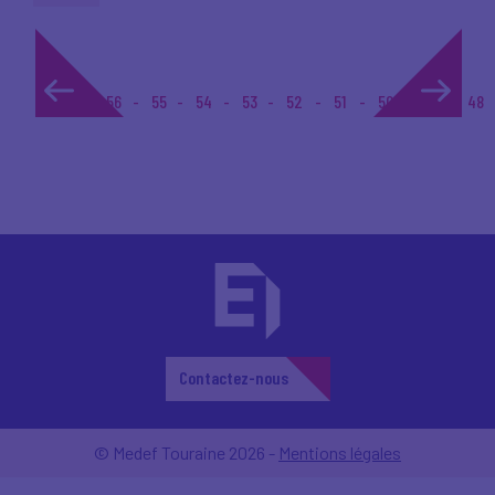
1...
56
55
54
53
52
51
50
49
48
Contactez-nous
© Medef Touraine 2026 -
Mentions légales