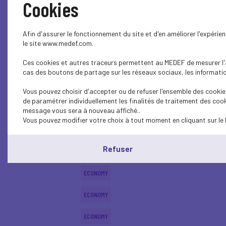
Cookies
ECONOMY
Afin d'assurer le fonctionnement du site et d'en améliorer l'expéri
ECONOMY
le site www.medef.com.
Ces cookies et autres traceurs permettent au MEDEF de mesurer l'au
ECONOMY
cas des boutons de partage sur les réseaux sociaux, les information
ECONOMY
Vous pouvez choisir d'accepter ou de refuser l'ensemble des cookies
de paramétrer individuellement les finalités de traitement des cook
ECONOMY
message vous sera à nouveau affiché..
Vous pouvez modifier votre choix à tout moment en cliquant sur le 
ECONOMY
Refuser
ECONOMY
ECONOMY
ECONOMY
ECONOMY