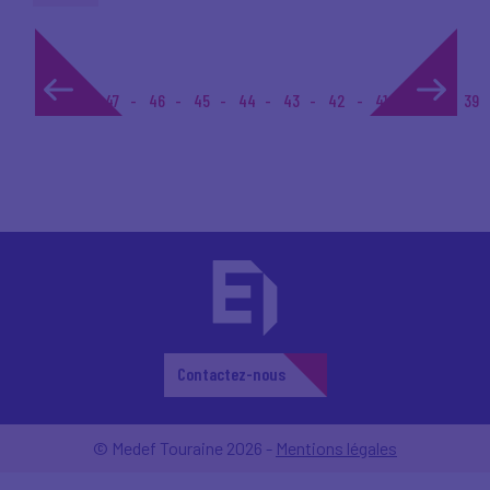
1...
47
46
45
44
43
42
41
40
39
Contactez-nous
© Medef Touraine 2026 -
Mentions légales