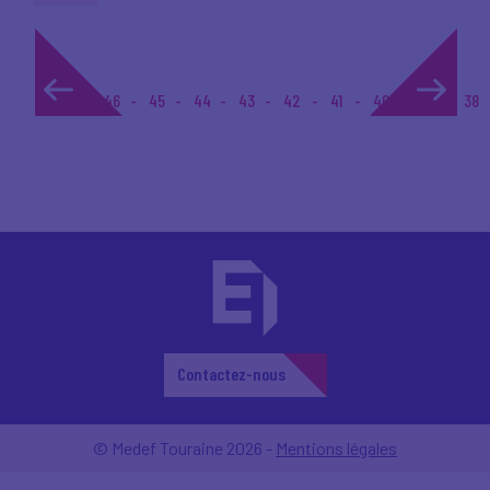
1...
46
45
44
43
42
41
40
39
38
Contactez-nous
© Medef Touraine 2026 -
Mentions légales