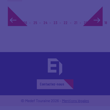
1...
26
25
24
23
22
21
20
19
18
Contactez-nous
© Medef Touraine 2026 -
Mentions légales