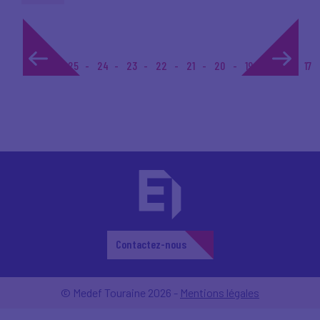
1...
25
24
23
22
21
20
19
18
17
Contactez-nous
© Medef Touraine 2026 -
Mentions légales