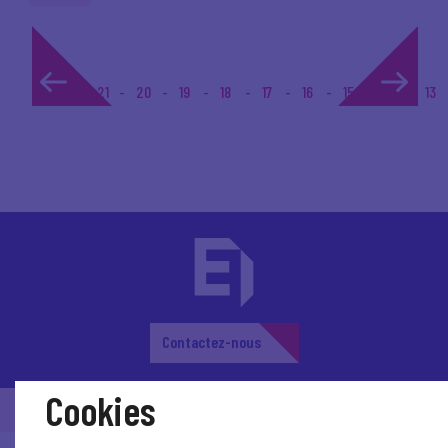
1...
21
20
19
18
17
16
15
14
13
Contactez-nous
Cookies
© Medef Touraine 2026 -
Mentions légales