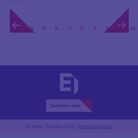
1...
76
75
74
73
72
71
70
69
68
Contactez-nous
© Medef Touraine 2026 -
Mentions légales