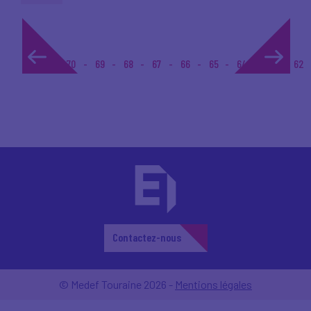
1...
70
69
68
67
66
65
64
63
62
Contactez-nous
© Medef Touraine 2026 -
Mentions légales