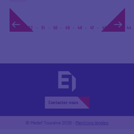
1...
52
51
50
49
48
47
46
45
44
Contactez-nous
© Medef Touraine 2026 -
Mentions légales