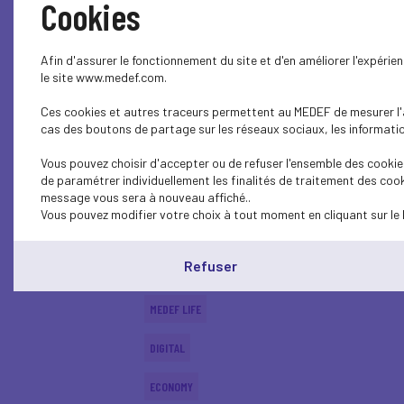
Cookies
MEDEF LIFE
Afin d'assurer le fonctionnement du site et d'en améliorer l'expéri
ECONOMY
le site www.medef.com.
Ces cookies et autres traceurs permettent au MEDEF de mesurer l'au
DIGITAL
cas des boutons de partage sur les réseaux sociaux, les information
ECONOMY
Vous pouvez choisir d'accepter ou de refuser l'ensemble des cookies
de paramétrer individuellement les finalités de traitement des cook
ECONOMY
message vous sera à nouveau affiché..
Vous pouvez modifier votre choix à tout moment en cliquant sur le 
SUSTAINABLE DEVELOPMENT
Refuser
DIGITAL
MEDEF LIFE
DIGITAL
ECONOMY