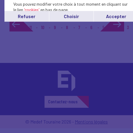
Vous pouvez modifier votre choix à tout moment en cliquant sur
le lien
'cookies'
en bas de page.
Refuser
Choisir
Accepter
1...
11
10
9
8
7
6
5
4
3
Contactez-nous
© Medef Touraine 2026 -
Mentions légales