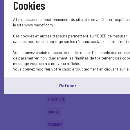
Cookies
MEDEF LIFE
Afin d'assurer le fonctionnement du site et d'en améliorer l'expéri
ECONOMY
le site www.medef.com.
Ces cookies et autres traceurs permettent au MEDEF de mesurer l'au
DIGITAL
cas des boutons de partage sur les réseaux sociaux, les information
ECONOMY
Vous pouvez choisir d'accepter ou de refuser l'ensemble des cookies
de paramétrer individuellement les finalités de traitement des cook
ECONOMY
message vous sera à nouveau affiché..
Vous pouvez modifier votre choix à tout moment en cliquant sur le 
SUSTAINABLE DEVELOPMENT
Refuser
DIGITAL
MEDEF LIFE
DIGITAL
ECONOMY