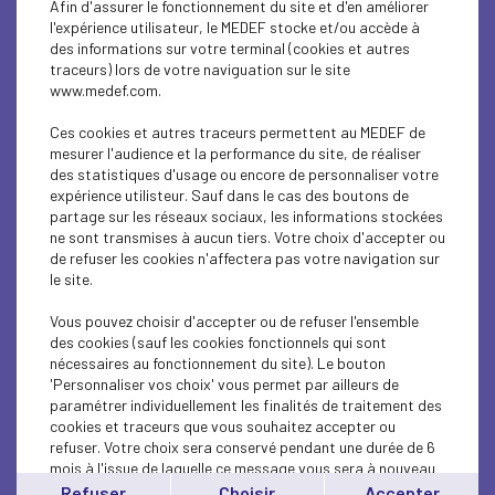
Afin d'assurer le fonctionnement du site et d'en améliorer
SUSTAINABLE DEVELOPMENT
l'expérience utilisateur, le MEDEF stocke et/ou accède à
des informations sur votre terminal (cookies et autres
SUSTAINABLE DEVELOPMENT
traceurs) lors de votre naviguation sur le site
www.medef.com.
INTERNATIONAL - EUROPE
Ces cookies et autres traceurs permettent au MEDEF de
INTERNATIONAL - EUROPE
mesurer l'audience et la performance du site, de réaliser
des statistiques d'usage ou encore de personnaliser votre
expérience utilisteur. Sauf dans le cas des boutons de
SUSTAINABLE DEVELOPMENT
partage sur les réseaux sociaux, les informations stockées
ne sont transmises à aucun tiers. Votre choix d'accepter ou
SOCIAL
de refuser les cookies n'affectera pas votre navigation sur
le site.
ECONOMY
Vous pouvez choisir d'accepter ou de refuser l'ensemble
INTERNATIONAL - EUROPE
des cookies (sauf les cookies fonctionnels qui sont
nécessaires au fonctionnement du site). Le bouton
'Personnaliser vos choix' vous permet par ailleurs de
INTERNATIONAL - EUROPE
paramétrer individuellement les finalités de traitement des
cookies et traceurs que vous souhaitez accepter ou
SUSTAINABLE DEVELOPMENT
refuser. Votre choix sera conservé pendant une durée de 6
mois à l'issue de laquelle ce message vous sera à nouveau
ECONOMY
affiché..
Refuser
Choisir
Accepter