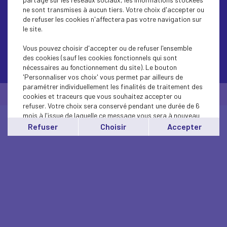
ne sont transmises à aucun tiers. Votre choix d'accepter ou
de refuser les cookies n'affectera pas votre navigation sur
le site.
Vous pouvez choisir d'accepter ou de refuser l'ensemble
des cookies (sauf les cookies fonctionnels qui sont
Contactez-nous
nécessaires au fonctionnement du site). Le bouton
'Personnaliser vos choix' vous permet par ailleurs de
paramétrer individuellement les finalités de traitement des
© Medef Touraine 2026 -
Mentions légales
cookies et traceurs que vous souhaitez accepter ou
refuser. Votre choix sera conservé pendant une durée de 6
mois à l'issue de laquelle ce message vous sera à nouveau
affiché..
Refuser
Choisir
Accepter
Vous pouvez modifier votre choix à tout moment en
cliquant sur le lien
'cookies'
en bas de page.