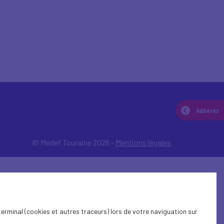
Adhérez
© Medef Touraine 2026 -
Mentions légales
terminal (cookies et autres traceurs) lors de votre naviguation sur