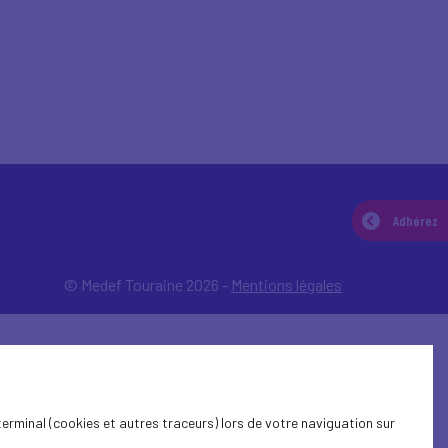
Adhérez
© Medef Touraine 2026 -
Mentions légales
terminal (cookies et autres traceurs) lors de votre naviguation sur